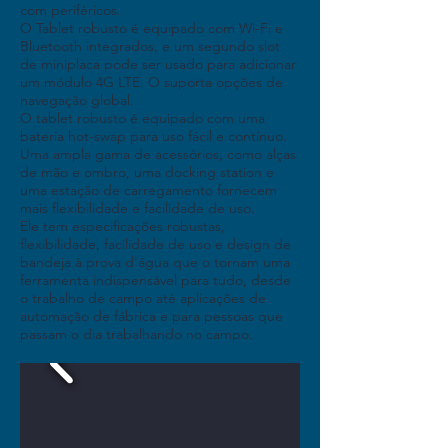
com periféricos.
O Tablet robusto é equipado com Wi-Fi e
Bluetooth integrados, e um segundo slot
de miniplaca pode ser usado para adicionar
um módulo 4G LTE. O suporta opções de
navegação global.
O tablet robusto é equipado com uma
bateria hot-swap para uso fácil e contínuo.
Uma ampla gama de acessórios, como alças
de mão e ombro, uma docking station e
uma estação de carregamento fornecem
mais flexibilidade e facilidade de uso.
Ele tem especificações robustas,
flexibilidade, facilidade de uso e design de
bandeja à prova d'água que o tornam uma
ferramenta indispensável para tudo, desde
o trabalho de campo até aplicações de
automação de fábrica e para pessoas que
passam o dia trabalhando no campo.