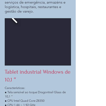
serviços de emergência, armazéns e
logística, hospitais, restaurantes e
gestão de varejo.
Tablet industrial Windows de
10,1 ″
Características:
● Tela sensível ao toque Dragontrail Glass de
10,1 ”
● CPU Intel Quad Core Z8350
● CPU 1,44 ~ 1,92 GHz