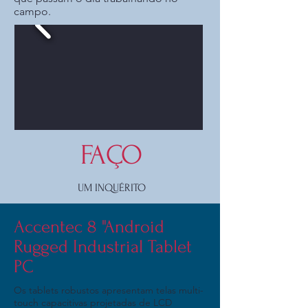
campo.
FAÇO
UM INQUÉRITO
Accentec 8 "Android
Rugged Industrial Tablet
PC
Os tablets robustos apresentam telas multi-
touch capacitivas projetadas de LCD