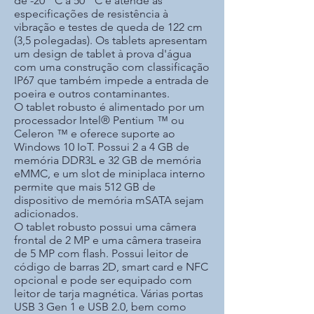
de -20 ° C a 50 ° C e atende às
especificações de resistência à
vibração e testes de queda de 122 cm
(3,5 polegadas). Os tablets apresentam
um design de tablet à prova d'água
com uma construção com classificação
IP67 que também impede a entrada de
poeira e outros contaminantes.
O tablet robusto é alimentado por um
processador Intel® Pentium ™ ou
Celeron ™ e oferece suporte ao
Windows 10 IoT. Possui 2 a 4 GB de
memória DDR3L e 32 GB de memória
eMMC, e um slot de miniplaca interno
permite que mais 512 GB de
dispositivo de memória mSATA sejam
adicionados.
O tablet robusto possui uma câmera
frontal de 2 MP e uma câmera traseira
de 5 MP com flash. Possui leitor de
código de barras 2D, smart card e NFC
opcional e pode ser equipado com
leitor de tarja magnética. Várias portas
USB 3 Gen 1 e USB 2.0, bem como