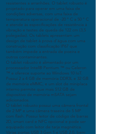
resistentes a arranhões. O tablet robusto é
projetado para operar em uma faixa de
condições adversas, com uma faixa de
temperatura operacional de -20 ° C a 50 ° C
e atende às especificações de resistência à
vibração e testes de queda de 122 cm (3,5
polegadas). Os tablets apresentam um
design de tablet à prova d'água com uma
construção com classificação IP67 que
também impede a entrada de poeira e
outros contaminantes.
O tablet robusto é alimentado por um
processador Intel® Pentium ™ ou Celeron
™ e oferece suporte ao Windows 10 IoT.
Possui 2 a 4 GB de memória DDR3L e 32 GB
de memória eMMC, e um slot de miniplaca
interno permite que mais 512 GB de
dispositivo de memória mSATA sejam
adicionados.
O tablet robusto possui uma câmera frontal
de 2 MP e uma câmera traseira de 5 MP
com flash. Possui leitor de código de barras
2D, smart card e NFC opcional e pode ser
equipado com leitor de tarja magnética.
Várias portas USB 3 Gen 1 e USB 2.0, bem