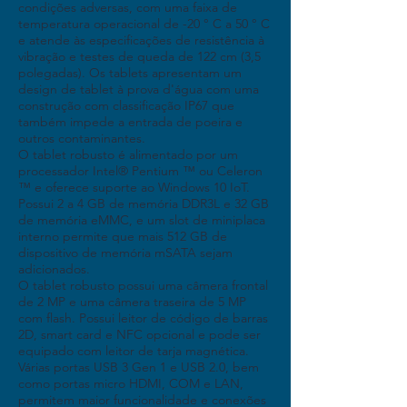
condições adversas, com uma faixa de
temperatura operacional de -20 ° C a 50 ° C
e atende às especificações de resistência à
vibração e testes de queda de 122 cm (3,5
polegadas). Os tablets apresentam um
design de tablet à prova d'água com uma
construção com classificação IP67 que
também impede a entrada de poeira e
outros contaminantes.
O tablet robusto é alimentado por um
processador Intel® Pentium ™ ou Celeron
™ e oferece suporte ao Windows 10 IoT.
Possui 2 a 4 GB de memória DDR3L e 32 GB
de memória eMMC, e um slot de miniplaca
interno permite que mais 512 GB de
dispositivo de memória mSATA sejam
adicionados.
O tablet robusto possui uma câmera frontal
de 2 MP e uma câmera traseira de 5 MP
com flash. Possui leitor de código de barras
2D, smart card e NFC opcional e pode ser
equipado com leitor de tarja magnética.
Várias portas USB 3 Gen 1 e USB 2.0, bem
como portas micro HDMI, COM e LAN,
permitem maior funcionalidade e conexões