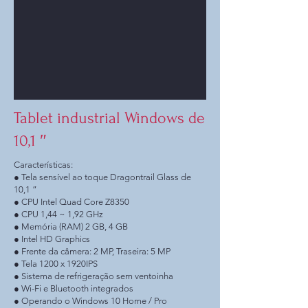
Tablet industrial Windows de
10,1 ″
Características:
● Tela sensível ao toque Dragontrail Glass de
10,1 ”
● CPU Intel Quad Core Z8350
● CPU 1,44 ~ 1,92 GHz
● Memória (RAM) 2 GB, 4 GB
● Intel HD Graphics
● Frente da câmera: 2 MP, Traseira: 5 MP
● Tela 1200 x 1920IPS
● Sistema de refrigeração sem ventoinha
● Wi-Fi e Bluetooth integrados
● Operando o Windows 10 Home / Pro