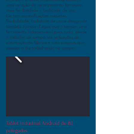
uma estação de carregamento fornecem
mais flexibilidade e facilidade de uso.
Ele tem especificações robustas,
flexibilidade, facilidade de uso e design de
bandeja à prova d'água que o tornam uma
ferramenta indispensável para tudo, desde
o trabalho de campo até aplicações de
automação de fábrica e para pessoas que
passam o dia trabalhando no campo.
Tablet industrial Android de 8,1
polegadas