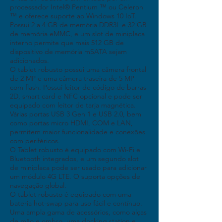
processador Intel® Pentium ™ ou Celeron
™ e oferece suporte ao Windows 10 IoT.
Possui 2 a 4 GB de memória DDR3L e 32 GB
de memória eMMC, e um slot de miniplaca
interno permite que mais 512 GB de
dispositivo de memória mSATA sejam
adicionados.
O tablet robusto possui uma câmera frontal
de 2 MP e uma câmera traseira de 5 MP
com flash. Possui leitor de código de barras
2D, smart card e NFC opcional e pode ser
equipado com leitor de tarja magnética.
Várias portas USB 3 Gen 1 e USB 2.0, bem
como portas micro HDMI, COM e LAN,
permitem maior funcionalidade e conexões
com periféricos.
O Tablet robusto é equipado com Wi-Fi e
Bluetooth integrados, e um segundo slot
de miniplaca pode ser usado para adicionar
um módulo 4G LTE. O suporta opções de
navegação global.
O tablet robusto é equipado com uma
bateria hot-swap para uso fácil e contínuo.
Uma ampla gama de acessórios, como alças
de mão e ombro, uma docking station e