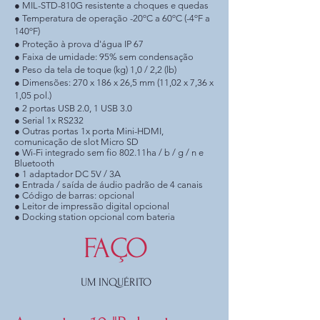
● MIL-STD-810G resistente a choques e quedas
● Temperatura de operação -20ºC a 60ºC (-4ºF a
140ºF)
● Proteção à prova d'água IP 67
● Faixa de umidade: 95% sem condensação
● Peso da tela de toque (kg) 1,0 / 2,2 (lb)
● Dimensões: 270 x 186 x 26,5 mm (11,02 x 7,36 x
1,05 pol.)
● 2 portas USB 2.0, 1 USB 3.0
● Serial 1x RS232
● Outras portas 1x porta Mini-HDMI,
comunicação de slot Micro SD
● Wi-Fi integrado sem fio 802.11ha / b / g / n e
Bluetooth
● 1 adaptador DC 5V / 3A
● Entrada / saída de áudio padrão de 4 canais
● Código de barras: opcional
● Leitor de impressão digital opcional
● Docking station opcional com bateria
FAÇO
UM INQUÉRITO