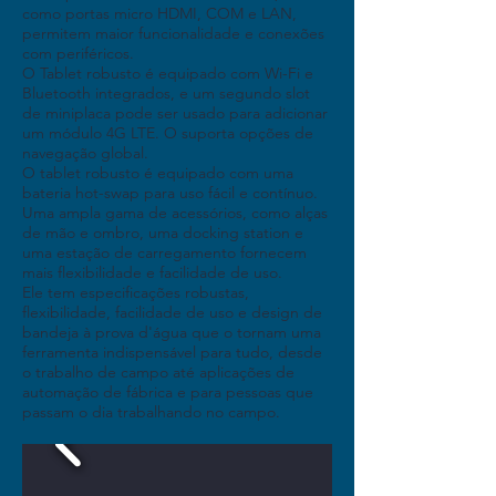
como portas micro HDMI, COM e LAN,
permitem maior funcionalidade e conexões
com periféricos.
O Tablet robusto é equipado com Wi-Fi e
Bluetooth integrados, e um segundo slot
de miniplaca pode ser usado para adicionar
um módulo 4G LTE. O suporta opções de
navegação global.
O tablet robusto é equipado com uma
bateria hot-swap para uso fácil e contínuo.
Uma ampla gama de acessórios, como alças
de mão e ombro, uma docking station e
uma estação de carregamento fornecem
mais flexibilidade e facilidade de uso.
Ele tem especificações robustas,
flexibilidade, facilidade de uso e design de
bandeja à prova d'água que o tornam uma
ferramenta indispensável para tudo, desde
o trabalho de campo até aplicações de
automação de fábrica e para pessoas que
passam o dia trabalhando no campo.