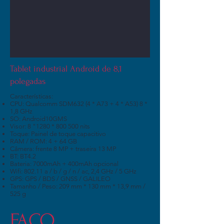
Tablet industrial Android de 8,1
polegadas
Características:
CPU: Qualcomm SDM632 (4 * A73 + 4 * A53) 8 *
1,8 GHz
SO: Android10GMS
Visor: 8 "1280 * 800 500 nits
Toque: Painel de toque capacitivo
RAM / ROM: 4 + 64 GB
Câmera: frente 8 MP + traseira 13 MP
BT: BT4.2
Bateria: 7000mAh + 400mAh opcional
Wifi: 802.11 a / b / g / n / ac, 2,4 GHz / 5 GHz
GPS: GPS / BDS / GNSS / GALILEO
Tamanho / Peso: 209 mm * 130 mm * 13,9 mm /
525 g
FAÇO