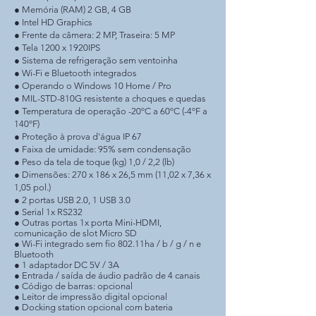
● Memória (RAM) 2 GB, 4 GB
● Intel HD Graphics
● Frente da câmera: 2 MP, Traseira: 5 MP
● Tela 1200 x 1920IPS
● Sistema de refrigeração sem ventoinha
● Wi-Fi e Bluetooth integrados
● Operando o Windows 10 Home / Pro
● MIL-STD-810G resistente a choques e quedas
● Temperatura de operação -20ºC a 60ºC (-4ºF a
140ºF)
● Proteção à prova d'água IP 67
● Faixa de umidade: 95% sem condensação
● Peso da tela de toque (kg) 1,0 / 2,2 (lb)
● Dimensões: 270 x 186 x 26,5 mm (11,02 x 7,36 x
1,05 pol.)
● 2 portas USB 2.0, 1 USB 3.0
● Serial 1x RS232
● Outras portas 1x porta Mini-HDMI,
comunicação de slot Micro SD
● Wi-Fi integrado sem fio 802.11ha / b / g / n e
Bluetooth
● 1 adaptador DC 5V / 3A
● Entrada / saída de áudio padrão de 4 canais
● Código de barras: opcional
● Leitor de impressão digital opcional
● Docking station opcional com bateria