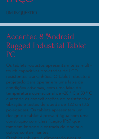
UM INQUÉRITO
Accentec 8 "Android
Rugged Industrial Tablet
PC
Os tablets robustos apresentam telas multi-
touch capacitivas projetadas de LCD
resistentes a arranhões. O tablet robusto é
projetado para operar em uma faixa de
condições adversas, com uma faixa de
temperatura operacional de -20 ° C a 50 ° C
e atende às especificações de resistência à
vibração e testes de queda de 122 cm (3,5
polegadas). Os tablets apresentam um
design de tablet à prova d'água com uma
construção com classificação IP67 que
também impede a entrada de poeira e
outros contaminantes.
O tablet robusto é alimentado por um