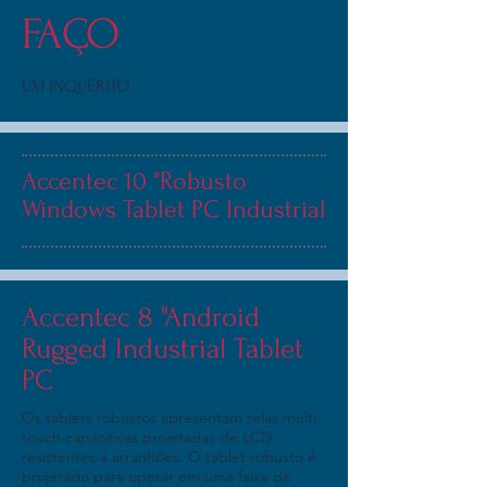
FAÇO
UM INQUÉRITO
Accentec 10 "Robusto
Windows Tablet PC Industrial
Accentec 8 "Android
Rugged Industrial Tablet
PC
Os tablets robustos apresentam telas multi-
touch capacitivas projetadas de LCD
resistentes a arranhões. O tablet robusto é
projetado para operar em uma faixa de