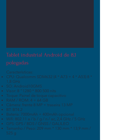
Tablet industrial Android de 8,1
polegadas
Características:
CPU: Qualcomm SDM632 (4 * A73 + 4 * A53) 8 *
1,8 GHz
SO: Android10GMS
Visor: 8 "1280 * 800 500 nits
Toque: Painel de toque capacitivo
RAM / ROM: 4 + 64 GB
Câmera: frente 8 MP + traseira 13 MP
BT: BT4.2
Bateria: 7000mAh + 400mAh opcional
Wifi: 802.11 a / b / g / n / ac, 2,4 GHz / 5 GHz
GPS: GPS / BDS / GNSS / GALILEO
Tamanho / Peso: 209 mm * 130 mm * 13,9 mm /
525 g