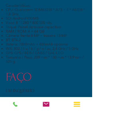
Características:
CPU: Qualcomm SDM632 (4 * A73 + 4 * A53) 8 *
1,8 GHz
SO: Android10GMS
Visor: 8 "1280 * 800 500 nits
Toque: Painel de toque capacitivo
RAM / ROM: 4 + 64 GB
Câmera: frente 8 MP + traseira 13 MP
BT: BT4.2
Bateria: 7000mAh + 400mAh opcional
Wifi: 802.11 a / b / g / n / ac, 2,4 GHz / 5 GHz
GPS: GPS / BDS / GNSS / GALILEO
Tamanho / Peso: 209 mm * 130 mm * 13,9 mm /
525 g
FAÇO
UM INQUÉRITO
Accentec 8 "Android
Rugged Industrial Tablet