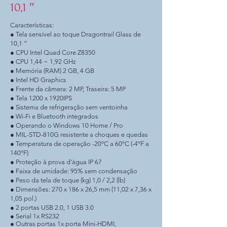
10,1 ″
Características:
● Tela sensível ao toque Dragontrail Glass de
10,1 ”
● CPU Intel Quad Core Z8350
● CPU 1,44 ~ 1,92 GHz
● Memória (RAM) 2 GB, 4 GB
● Intel HD Graphics
● Frente da câmera: 2 MP, Traseira: 5 MP
● Tela 1200 x 1920IPS
● Sistema de refrigeração sem ventoinha
● Wi-Fi e Bluetooth integrados
● Operando o Windows 10 Home / Pro
● MIL-STD-810G resistente a choques e quedas
● Temperatura de operação -20ºC a 60ºC (-4ºF a
140ºF)
● Proteção à prova d'água IP 67
● Faixa de umidade: 95% sem condensação
● Peso da tela de toque (kg) 1,0 / 2,2 (lb)
● Dimensões: 270 x 186 x 26,5 mm (11,02 x 7,36 x
1,05 pol.)
● 2 portas USB 2.0, 1 USB 3.0
● Serial 1x RS232
● Outras portas 1x porta Mini-HDMI,