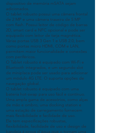
dispositivo de memória mSATA sejam
adicionados.
O tablet robusto possui uma câmera frontal
de 2 MP e uma câmera traseira de 5 MP
com flash. Possui leitor de código de barras
2D, smart card e NFC opcional e pode ser
equipado com leitor de tarja magnética.
Várias portas USB 3 Gen 1 e USB 2.0, bem
como portas micro HDMI, COM e LAN,
permitem maior funcionalidade e conexões
com periféricos.
O Tablet robusto é equipado com Wi-Fi e
Bluetooth integrados, e um segundo slot
de miniplaca pode ser usado para adicionar
um módulo 4G LTE. O suporta opções de
navegação global.
O tablet robusto é equipado com uma
bateria hot-swap para uso fácil e contínuo.
Uma ampla gama de acessórios, como alças
de mão e ombro, uma docking station e
uma estação de carregamento fornecem
mais flexibilidade e facilidade de uso.
Ele tem especificações robustas,
flexibilidade, facilidade de uso e design de
bandeja à prova d'água que o tornam uma