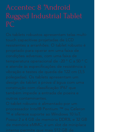
Accentec 8 "Android
Rugged Industrial Tablet
PC
Os tablets robustos apresentam telas multi-
touch capacitivas projetadas de LCD
resistentes a arranhões. O tablet robusto é
projetado para operar em uma faixa de
condições adversas, com uma faixa de
temperatura operacional de -20 ° C a 50 ° C
e atende às especificações de resistência à
vibração e testes de queda de 122 cm (3,5
polegadas). Os tablets apresentam um
design de tablet à prova d'água com uma
construção com classificação IP67 que
também impede a entrada de poeira e
outros contaminantes.
O tablet robusto é alimentado por um
processador Intel® Pentium ™ ou Celeron
™ e oferece suporte ao Windows 10 IoT.
Possui 2 a 4 GB de memória DDR3L e 32 GB
de memória eMMC, e um slot de miniplaca
interno permite que mais 512 GB de