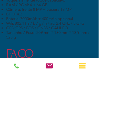
Toque: Painel de toque capacitivo
RAM / ROM: 4 + 64 GB
Câmera: frente 8 MP + traseira 13 MP
BT: BT4.2
Bateria: 7000mAh + 400mAh opcional
Wifi: 802.11 a / b / g / n / ac, 2,4 GHz / 5 GHz
GPS: GPS / BDS / GNSS / GALILEO
Tamanho / Peso: 209 mm * 130 mm * 13,9 mm /
525 g
FAÇO
UM INQUÉRITO
Accentec 8 "Android
Rugged Industrial Tablet
PC
Os tablets robustos apresentam telas multi-
touch capacitivas projetadas de LCD
resistentes a arranhões. O tablet robusto é
projetado para operar em uma faixa de