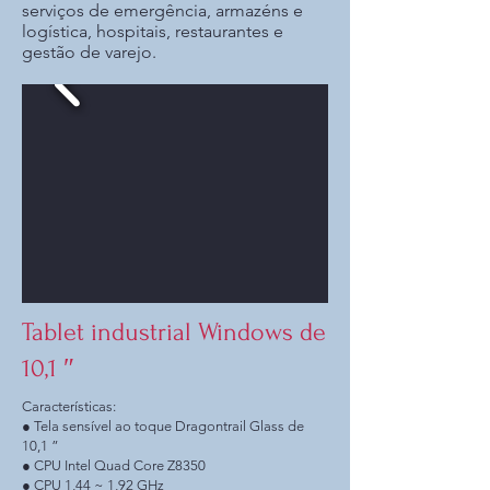
serviços de emergência, armazéns e
logística, hospitais, restaurantes e
gestão de varejo.
Tablet industrial Windows de
10,1 ″
Características:
● Tela sensível ao toque Dragontrail Glass de
10,1 ”
● CPU Intel Quad Core Z8350
● CPU 1,44 ~ 1,92 GHz