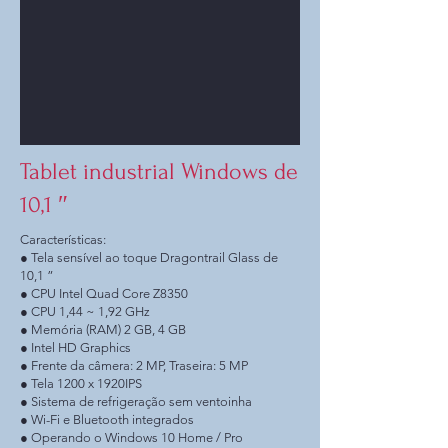
Tablet industrial Windows de
10,1 ″
Características:
● Tela sensível ao toque Dragontrail Glass de
10,1 ”
● CPU Intel Quad Core Z8350
● CPU 1,44 ~ 1,92 GHz
● Memória (RAM) 2 GB, 4 GB
● Intel HD Graphics
● Frente da câmera: 2 MP, Traseira: 5 MP
● Tela 1200 x 1920IPS
● Sistema de refrigeração sem ventoinha
● Wi-Fi e Bluetooth integrados
● Operando o Windows 10 Home / Pro