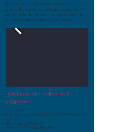
ferramenta indispensável para tudo, desde
o trabalho de campo até aplicações de
automação de fábrica e para pessoas que
passam o dia trabalhando no campo.
Tablet industrial Android de 8,1
polegadas
Características:
CPU: Qualcomm SDM632 (4 * A73 + 4 * A53) 8 *
1,8 GHz
SO: Android10GMS
Visor: 8 "1280 * 800 500 nits