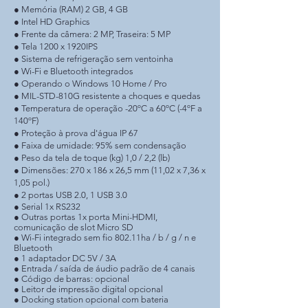
● Memória (RAM) 2 GB, 4 GB
● Intel HD Graphics
● Frente da câmera: 2 MP, Traseira: 5 MP
● Tela 1200 x 1920IPS
● Sistema de refrigeração sem ventoinha
● Wi-Fi e Bluetooth integrados
● Operando o Windows 10 Home / Pro
● MIL-STD-810G resistente a choques e quedas
● Temperatura de operação -20ºC a 60ºC (-4ºF a
140ºF)
● Proteção à prova d'água IP 67
● Faixa de umidade: 95% sem condensação
● Peso da tela de toque (kg) 1,0 / 2,2 (lb)
● Dimensões: 270 x 186 x 26,5 mm (11,02 x 7,36 x
1,05 pol.)
● 2 portas USB 2.0, 1 USB 3.0
● Serial 1x RS232
● Outras portas 1x porta Mini-HDMI,
comunicação de slot Micro SD
● Wi-Fi integrado sem fio 802.11ha / b / g / n e
Bluetooth
● 1 adaptador DC 5V / 3A
● Entrada / saída de áudio padrão de 4 canais
● Código de barras: opcional
● Leitor de impressão digital opcional
● Docking station opcional com bateria