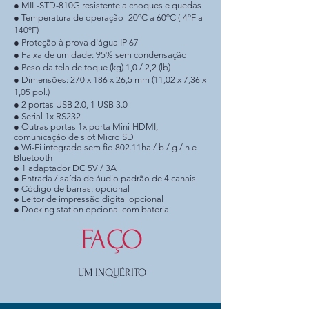
● MIL-STD-810G resistente a choques e quedas
● Temperatura de operação -20ºC a 60ºC (-4ºF a
140ºF)
● Proteção à prova d'água IP 67
● Faixa de umidade: 95% sem condensação
● Peso da tela de toque (kg) 1,0 / 2,2 (lb)
● Dimensões: 270 x 186 x 26,5 mm (11,02 x 7,36 x
1,05 pol.)
● 2 portas USB 2.0, 1 USB 3.0
● Serial 1x RS232
● Outras portas 1x porta Mini-HDMI,
comunicação de slot Micro SD
● Wi-Fi integrado sem fio 802.11ha / b / g / n e
Bluetooth
● 1 adaptador DC 5V / 3A
● Entrada / saída de áudio padrão de 4 canais
● Código de barras: opcional
● Leitor de impressão digital opcional
● Docking station opcional com bateria
FAÇO
UM INQUÉRITO